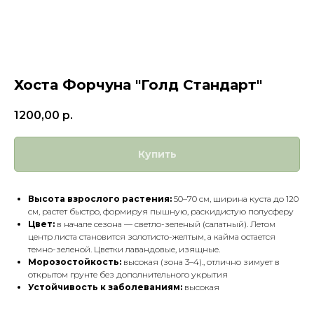
Хоста Форчуна "Голд Стандарт"
1200,00
р.
Купить
Высота взрослого растения:
50–70 см, ширина куста до 120
см, растет быстро, формируя пышную, раскидистую полусферу
Цвет:
в начале сезона — светло-зеленый (салатный). Летом
центр листа становится золотисто-желтым, а кайма остается
темно-зеленой. Цветки лавандовые, изящные.
Морозостойкость:
высокая (зона 3–4)., отлично зимует в
открытом грунте без дополнительного укрытия
Устойчивость к заболеваниям:
высокая