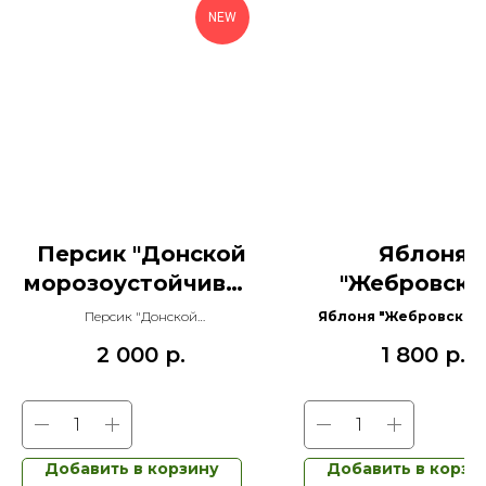
NEW
Персик "Донской
Яблоня
морозоустойчивый
"Жебровско
"
Персик "Донской
Яблоня "Жебровское
морозоустойчивый" — это
высокоурожайный сорт с
2 000
р.
1 800
р.
настоящая находка для садоводов,
созреванием плодов
сорт народной селекции,
прославившийся своей
феноменальной способностью
восстанавливаться после
экстремальных зим и стабильно
Добавить в корзину
Добавить в корзи
давать сладкие плоды.