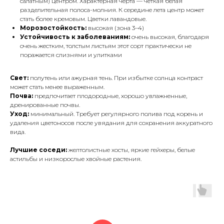
салатным) центром. Характерная черта — четкая белая
разделительная полоса-молния. К середине лета центр может
стать более кремовым. Цветки лавандовые.
Морозостойкость:
высокая (зона 3–4)
Устойчивость к заболеваниям:
очень высокая, благодаря
очень жестким, толстым листьям этот сорт практически не
поражается слизнями и улитками
Свет:
полутень или ажурная тень. При избытке солнца контраст
может стать менее выраженным.
Почва:
предпочитает плодородные, хорошо увлажненные,
дренированные почвы.
Уход:
минимальный. Требует регулярного полива под корень и
удаления цветоносов после увядания для сохранения аккуратного
вида.
Лучшие соседи:
желтолистные хосты, яркие гейхеры, белые
астильбы и низкорослые хвойные растения.