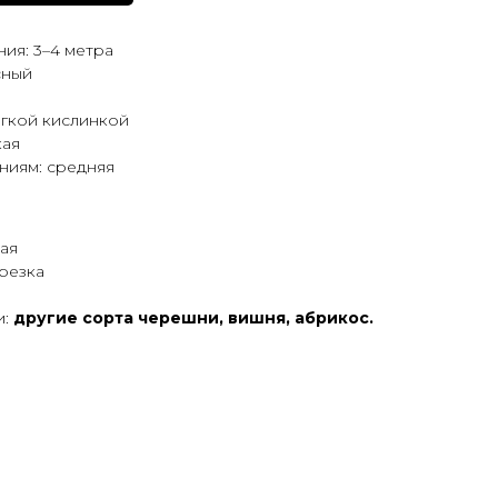
ия: 3–4 метра
сный
лёгкой кислинкой
кая
ниям: средняя
ая
брезка
и:
другие сорта черешни, вишня, абрикос.