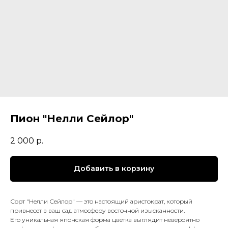
Пион "Нелли Сейлор"
2 000
р.
Добавить в корзину
Сорт "Нелли Сейлор" — это настоящий аристократ, который
привнесет в ваш сад атмосферу восточной изысканности.
Его уникальная японская форма цветка выглядит невероятно