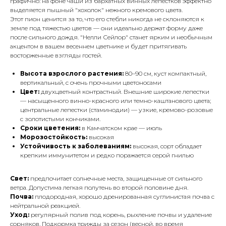
графично: на фоне чаши из бархатных винных лепестков эффектно
выделяется пышный "хохолок" нежного кремового цвета.
Этот пион ценится за то, что его стебли никогда не склоняются к
земле под тяжестью цветов — они идеально держат форму даже
после сильного дождя. "Нелли Сейлор" станет ярким и необычным
акцентом в вашем весеннем цветнике и будет притягивать
восторженные взгляды гостей.
Высота взрослого растения:
80–90 см, куст компактный,
вертикальный, с очень прочными цветоносами
Цвет:
двухцветный контрастный. Внешние широкие лепестки
— насыщенного винно-красного или темно-каштанового цвета;
центральные лепестки (стаминодии) — узкие, кремово-розовые
с золотистыми кончиками.
Сроки цветения:
в Камчатском крае — июль
Морозостойкость:
высокая
Устойчивость к заболеваниям:
высокая, сорт обладает
крепким иммунитетом и редко поражается серой гнилью
Свет:
предпочитает солнечные места, защищенные от сильного
ветра. Допустима легкая полутень во второй половине дня.
Почва:
плодородная, хорошо дренированная суглинистая почва с
нейтральной реакцией.
Уход:
регулярный полив под корень, рыхление почвы и удаление
сорняков. Подкормка трижды за сезон (весной, во время