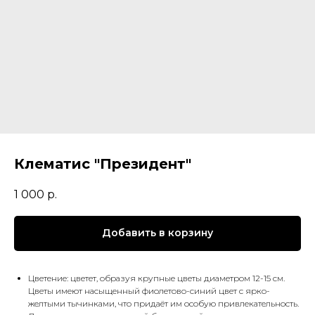
Клематис "Президент"
1 000
р.
Добавить в корзину
Цветение: цветет, образуя крупные цветы диаметром 12-15 см.
Цветы имеют насыщенный фиолетово-синий цвет с ярко-
желтыми тычинками, что придаёт им особую привлекательность.