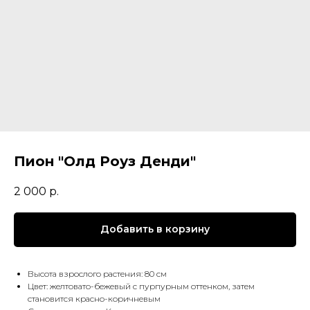
Пион "Олд Роуз Денди"
2 000
р.
Добавить в корзину
Высота взрослого растения: 80 см
Цвет: желтовато-бежевый с пурпурным оттенком, затем
становится красно-коричневым