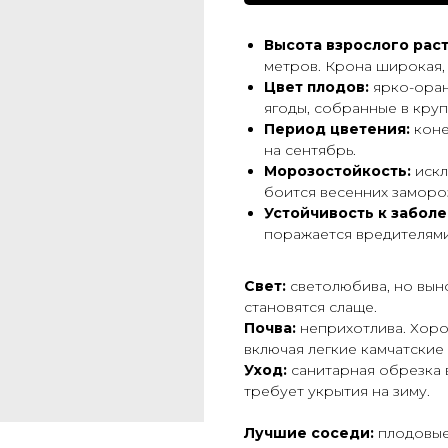
Высота взрослого рас
метров. Крона широкая, 
Цвет плодов:
ярко-оран
ягоды, собранные в круп
Период цветения:
коне
на сентябрь.
Морозостойкость:
искл
боится весенних замороз
Устойчивость к заболе
поражается вредителями
Свет:
светолюбива, но выно
становятся слаще.
Почва:
неприхотлива. Хоро
включая легкие камчатские 
Уход:
санитарная обрезка 
требует укрытия на зиму.
Лучшие соседи:
плодовые 