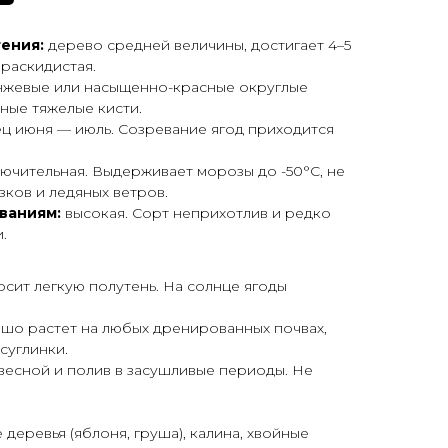
тения:
дерево средней величины, достигает 4–5
раскидистая.
жевые или насыщенно-красные округлые
ные тяжелые кисти.
ц июня — июль. Созревание ягод приходится
ючительная. Выдерживает морозы до -50°C, не
ков и ледяных ветров.
ваниям:
высокая. Сорт неприхотлив и редко
.
сит легкую полутень. На солнце ягоды
шо растет на любых дренированных почвах,
суглинки.
весной и полив в засушливые периоды. Не
деревья (яблоня, груша), калина, хвойные