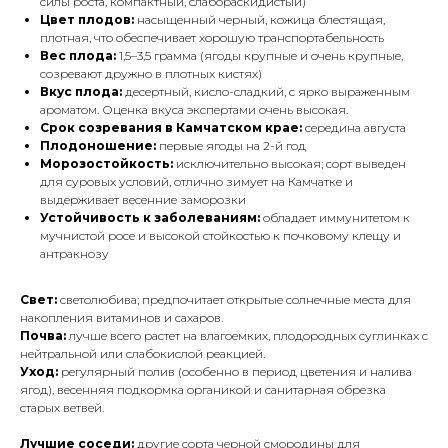
силы роста, компактный, слабораскидистый)
Цвет плодов:
насыщенный черный, кожица блестящая,
плотная, что обеспечивает хорошую транспортабельность
Вес плода:
1,5–3,5 грамма (ягоды крупные и очень крупные,
созревают дружно в плотных кистях)
Вкус плода:
десертный, кисло-сладкий, с ярко выраженным
ароматом. Оценка вкуса экспертами очень высокая.
Срок созревания в Камчатском крае:
середина августа
Плодоношение:
первые ягоды на 2-й год
Морозостойкость:
исключительно высокая; сорт выведен
для суровых условий, отлично зимует на Камчатке и
выдерживает весенние заморозки
Устойчивость к заболеваниям:
обладает иммунитетом к
мучнистой росе и высокой стойкостью к почковому клещу и
антракнозу
Свет:
светолюбива; предпочитает открытые солнечные места для
накопления витаминов и сахаров.
Почва:
лучше всего растет на влагоемких, плодородных суглинках с
нейтральной или слабокислой реакцией.
Уход:
регулярный полив (особенно в период цветения и налива
ягод), весенняя подкормка органикой и санитарная обрезка
старых ветвей.
Лучшие соседи:
другие сорта черной смородины для