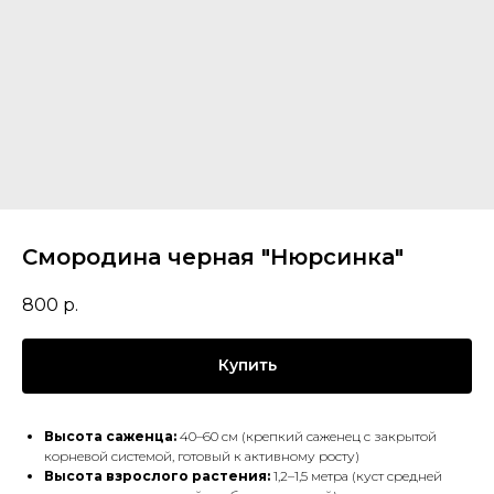
Смородина черная "Нюрсинка"
800
р.
Купить
Высота саженца:
40–60 см (крепкий саженец с закрытой
корневой системой, готовый к активному росту)
Высота взрослого растения:
1,2–1,5 метра (куст средней